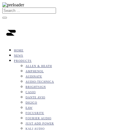
HOME
NEWS
PRODUCTS
ALLEN & HEATH
AMPHENOL
AUDINATE
AUDIO-TECHNICA
BRIGHTSIGN
CASIO
DANTE AVIO
DIGICO
EAW
FOCUSRITE
FOURIER AUDIO
JUST ADD POWER
KALI AUDIO