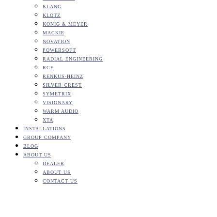
KLANG
KLOTZ
KONIG & MEYER
MACKIE
NOVATION
POWERSOFT
RADIAL ENGINEERING
RCF
RENKUS-HEINZ
SILVER CREST
SYMETRIX
VISIONARY
WARM AUDIO
XTA
INSTALLATIONS
GROUP COMPANY
BLOG
ABOUT US
DEALER
ABOUT US
CONTACT US
Tag:
Novation