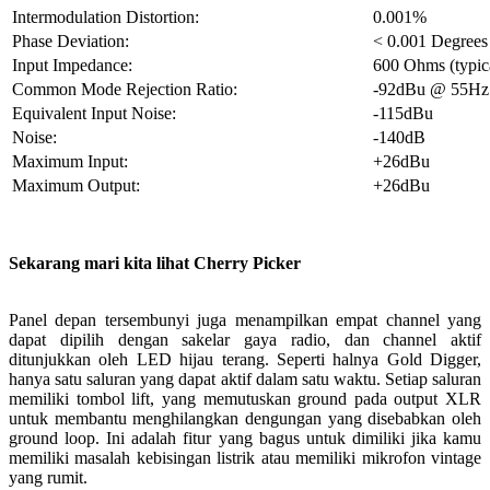
Intermodulation Distortion:
0.001%
Phase Deviation:
< 0.001 Degrees 
Input Impedance:
600 Ohms (typic
Common Mode Rejection Ratio:
-92dBu @ 55Hz
Equivalent Input Noise:
-115dBu
Noise:
-140dB
Maximum Input:
+26dBu
Maximum Output:
+26dBu
Sekarang mari kita lihat Cherry Picker
Panel depan tersembunyi juga menampilkan empat channel yang
dapat dipilih dengan sakelar gaya radio, dan channel aktif
ditunjukkan oleh LED hijau terang. Seperti halnya Gold Digger,
hanya satu saluran yang dapat aktif dalam satu waktu. Setiap saluran
memiliki tombol lift, yang memutuskan ground pada output XLR
untuk membantu menghilangkan dengungan yang disebabkan oleh
ground loop. Ini adalah fitur yang bagus untuk dimiliki jika kamu
memiliki masalah kebisingan listrik atau memiliki mikrofon vintage
yang rumit.