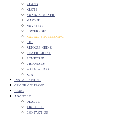
KLANG
KLOTZ
KONIG & MEYER
MACKIE
NOVATION
POWERSOFT
RADIAL ENGINEERING
RCF
RENKUS-HEINZ
SILVER CREST
SYMETRIX
VISIONARY
WARM AUDIO
XTA
INSTALLATIONS
GROUP COMPANY
BLOG
ABOUT US
DEALER
ABOUT US
CONTACT US
Radial Engineering Gold