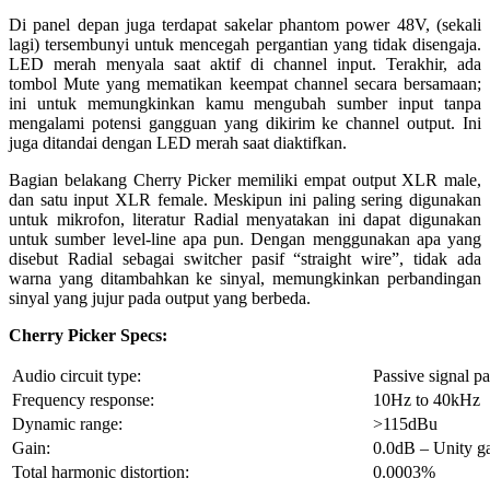
Di panel depan juga terdapat sakelar phantom power 48V, (sekali
lagi) tersembunyi untuk mencegah pergantian yang tidak disengaja.
LED merah menyala saat aktif di channel input. Terakhir, ada
tombol Mute yang mematikan keempat channel secara bersamaan;
ini untuk memungkinkan kamu mengubah sumber input tanpa
mengalami potensi gangguan yang dikirim ke channel output. Ini
juga ditandai dengan LED merah saat diaktifkan.
Bagian belakang Cherry Picker memiliki empat output XLR male,
dan satu input XLR female. Meskipun ini paling sering digunakan
untuk mikrofon, literatur Radial menyatakan ini dapat digunakan
untuk sumber level-line apa pun. Dengan menggunakan apa yang
disebut Radial sebagai switcher pasif “straight wire”, tidak ada
warna yang ditambahkan ke sinyal, memungkinkan perbandingan
sinyal yang jujur pada output yang berbeda.
Cherry Picker Specs:
Audio circuit type:
Passive signal pa
Frequency response:
10Hz to 40kHz
Dynamic range:
>115dBu
Gain:
0.0dB – Unity ga
Total harmonic distortion:
0.0003%