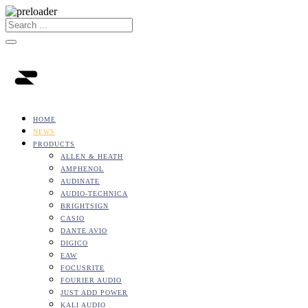
HOME
NEWS
PRODUCTS
ALLEN & HEATH
AMPHENOL
AUDINATE
AUDIO-TECHNICA
BRIGHTSIGN
CASIO
DANTE AVIO
DIGICO
EAW
FOCUSRITE
FOURIER AUDIO
JUST ADD POWER
KALI AUDIO