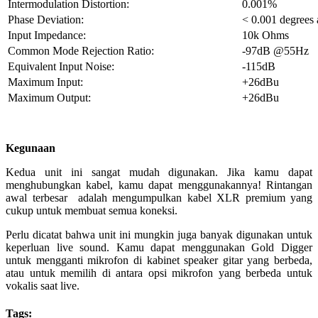
Intermodulation Distortion:
0.001%
Phase Deviation:
< 0.001 degrees a
Input Impedance:
10k Ohms
Common Mode Rejection Ratio:
-97dB @55Hz
Equivalent Input Noise:
-115dB
Maximum Input:
+26dBu
Maximum Output:
+26dBu
Kegunaan
Kedua unit ini sangat mudah digunakan. Jika kamu dapat
menghubungkan kabel, kamu dapat menggunakannya! Rintangan
awal terbesar adalah mengumpulkan kabel XLR premium yang
cukup untuk membuat semua koneksi.
Perlu dicatat bahwa unit ini mungkin juga banyak digunakan untuk
keperluan live sound. Kamu dapat menggunakan Gold Digger
untuk mengganti mikrofon di kabinet speaker gitar yang berbeda,
atau untuk memilih di antara opsi mikrofon yang berbeda untuk
vokalis saat live.
Tags: