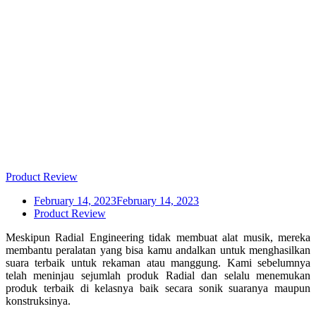
Digger and Cherry Picker :
Perangkat Studio Yang
Penting!
Product Review
February 14, 2023
February 14, 2023
Product Review
Meskipun Radial Engineering tidak membuat alat musik, mereka
membantu peralatan yang bisa kamu andalkan untuk menghasilkan
suara terbaik untuk rekaman atau manggung. Kami sebelumnya
telah meninjau sejumlah produk Radial dan selalu menemukan
produk terbaik di kelasnya baik secara sonik suaranya maupun
konstruksinya.