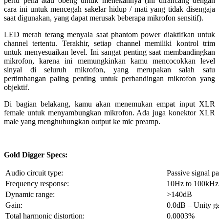
perlu pena atau obeng untuk menekannya (ini dirancang dengan
cara ini untuk mencegah sakelar hidup / mati yang tidak disengaja
saat digunakan, yang dapat merusak beberapa mikrofon sensitif).
LED merah terang menyala saat phantom power diaktifkan untuk
channel tertentu. Terakhir, setiap channel memiliki kontrol trim
untuk menyesuaikan level. Ini sangat penting saat membandingkan
mikrofon, karena ini memungkinkan kamu mencocokkan level
sinyal di seluruh mikrofon, yang merupakan salah satu
pertimbangan paling penting untuk perbandingan mikrofon yang
objektif.
Di bagian belakang, kamu akan menemukan empat input XLR
female untuk menyambungkan mikrofon. Ada juga konektor XLR
male yang menghubungkan output ke mic preamp.
Gold Digger Specs:
Audio circuit type:
Passive signal pa
Frequency response:
10Hz to 100kHz 
Dynamic range:
>140dB
Gain:
0.0dB – Unity ga
Total harmonic distortion:
0.0003%