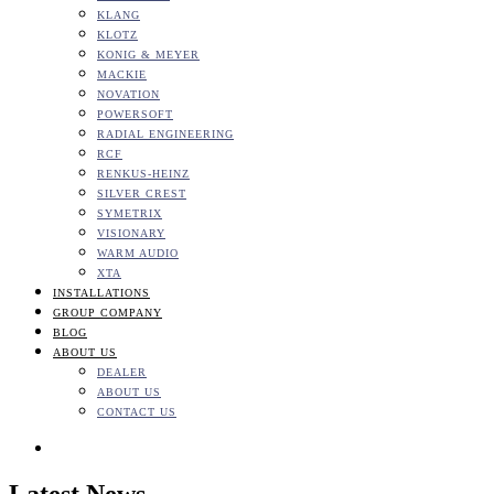
KLANG
KLOTZ
KONIG & MEYER
MACKIE
NOVATION
POWERSOFT
RADIAL ENGINEERING
RCF
RENKUS-HEINZ
SILVER CREST
SYMETRIX
VISIONARY
WARM AUDIO
XTA
INSTALLATIONS
GROUP COMPANY
BLOG
ABOUT US
DEALER
ABOUT US
CONTACT US
Latest News