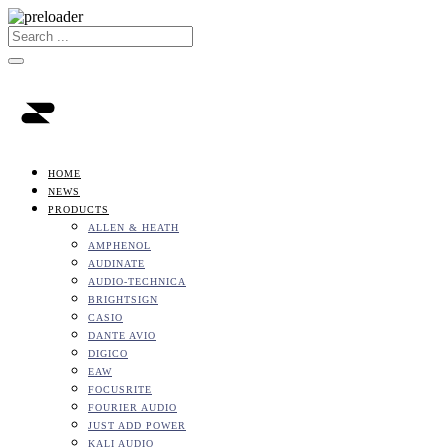
HOME
NEWS
PRODUCTS
ALLEN & HEATH
AMPHENOL
AUDINATE
AUDIO-TECHNICA
BRIGHTSIGN
CASIO
DANTE AVIO
DIGICO
EAW
FOCUSRITE
FOURIER AUDIO
JUST ADD POWER
KALI AUDIO