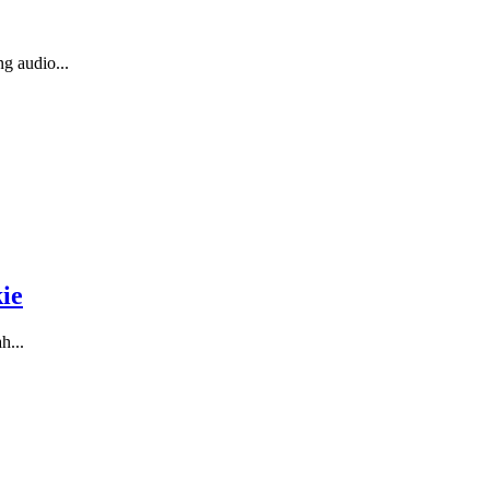
g audio...
ie
h...